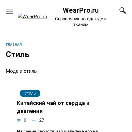
Перейти
WearPro.ru
к
содержанию
Справочник по одежде и
тканям
ГЛАВНАЯ
Стиль
Мода и стиль
СТИЛЬ
Китайский чай от сердца и
давления
0
27
Изучение свойств чая и влияние его на