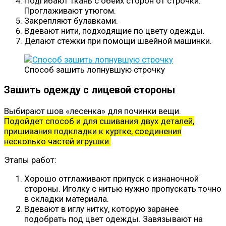
Подгибают ткань с обеих сторон от строчки.
Проглаживают утюгом.
Закрепляют булавками.
Вдевают нити, подходящие по цвету одежды.
Делают стежки при помощи швейной машинки.
Способ зашить лопнувшую строчку
Зашить одежду с лицевой стороны
Выбирают шов «лесенка» для починки вещи.
Подойдет способ и для сшивания двух деталей,
пришивания подкладки к куртке, соединения
несколько частей игрушки.
Этапы работ:
Хорошо отглаживают припуск с изнаночной
стороны. Иголку с нитью нужно пропускать точно
в складки материала.
Вдевают в иглу нитку, которую заранее
подобрать под цвет одежды. Завязывают на