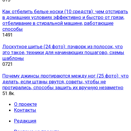
Как отбелить белые носки (10 средств): чем отстирать
в домашних условиях эффективно и быстро от грязи,
отбеливание в стиральной машине, работающие
способы
1
491
Лоскутное шитье (24 фото): пэчворк из полосок, что
это такое, техники для начинающих пошагово, схемы
шаблоны
0
721
Почему джинсы протираются между ног (25 фото): что
делать, если штаны рвутся, советы, чтобы не
протирались, способы зашить их вручную незаметно
5
1.8к.
О проекте
Контакты
Редакция