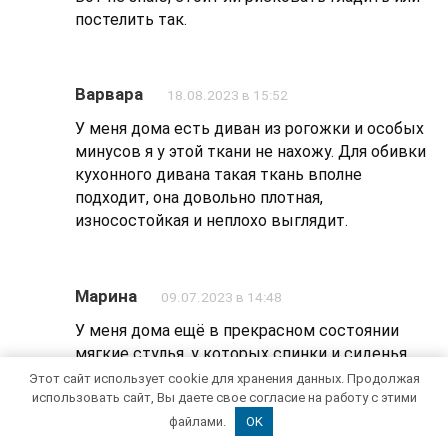
постелить так.
Варвара
18.08.2023 в 15:52
У меня дома есть диван из рогожки и особых
минусов я у этой ткани не нахожу. Для обивки
кухонного дивана такая ткань вполне
подходит, она довольно плотная,
износостойкая и неплохо выглядит.
Марина
09.07.2023 в 14:48
У меня дома ещё в прекрасном состоянии
мягкие стулья, у которых спинки и сиденья
обиты рогожкой. А сделаны они при
Этот сайт использует cookie для хранения данных. Продолжая
использовать сайт, Вы даете свое согласие на работу с этими
Советском Союзе! Благодаря тщательному
уходу, стулья до сих пор выглядят, как новые.
файлами.
OK
Ну разве что дизайн выдает годы их