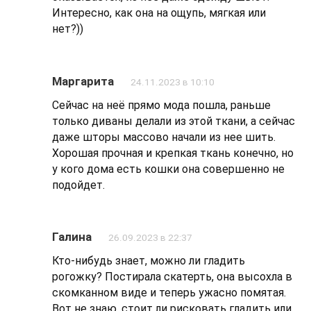
Интересно, как она на ощупь, мягкая или
нет?))
Маргарита
24.11.2023 в 10:10
Сейчас на неё прямо мода пошла, раньше
только диваны делали из этой ткани, а сейчас
даже шторы массово начали из нее шить.
Хорошая прочная и крепкая ткань конечно, но
у кого дома есть кошки она совершенно не
подойдет.
Галина
26.09.2023 в 22:37
Кто-нибудь знает, можно ли гладить
рогожку? Постирала скатерть, она высохла в
скомканном виде и теперь ужасно помятая.
Вот не знаю, стоит ли рисковать гладить или